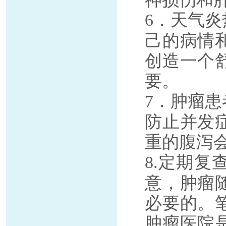
．天气炎
6
己的病情
创造一个
要。
．肿瘤患
7
防止并发
重的腹泻
定期复
8.
意，肿瘤
必要的。
肿瘤医院