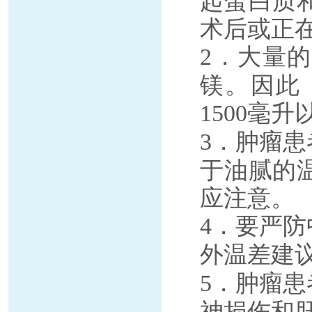
起蛋白质
术后或正
．大量的
2
镁。因此
毫升
1500
．肿瘤患
3
于油腻的
应注意。
．要严防
4
外温差建
．肿瘤患
5
神损伤和