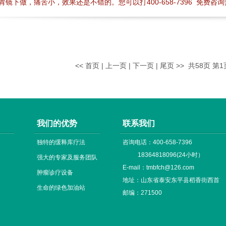
胃镜下做，痛苦小，效果还是不错的。您可以打400-658-7396 免费咨
<<
首页
|
上一页
|
下一页
|
尾页
>>
共58页 第
我们的优势
联系我们
独特的缓释库疗法
咨询电话：400-658-7396
18364818096(24小时）
强大的专家及服务团队
E-mail：tmbfch@126.com
肿瘤诊疗设备
地址：山东省泰安东平县稻香街西首
生命的绿色加油站
邮编：271500