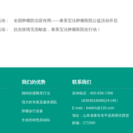
活动：
全国肿瘤防治宣传周——泰美宝法肿瘤医院公益活动开启
活动：
抗击疫情无偿献血，泰美宝法肿瘤医院在行动！
我们的优势
联系我们
独特的缓释库疗法
咨询电话：400-658-7396
18364818096(24小时）
强大的专家及服务团队
E-mail：tmbfch@126.com
肿瘤诊疗设备
地址：山东省泰安东平县稻香街西首
生命的绿色加油站
邮编：271500