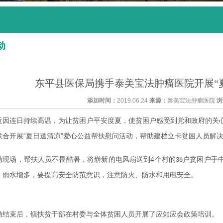
动
东平县医保局携手泰美宝法肿瘤医院开展“
添加时间：
2019.06.24
来源：
泰美宝法肿瘤医院
浏
近因连日持续高温，为让贫困户平安度夏，使贫困户感受到党和政府的关
“夏日送清凉”爱心公益帮扶慰问活动，帮助建档立卡贫困人员解
联合开展
4
动现场，帮扶人员不畏酷暑，将崭新的电风扇送到
个村的
户贫困户手
38
，雨水增多，要提高安全防范意识，注意防火、防水和用电安全。
动结束后，镇扶贫干部在村委与全体贫困人员开展了应知应会政策培训。