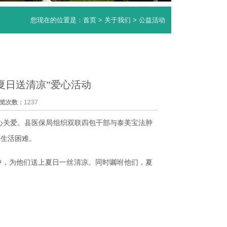
您现在的位置是：
首页
>
关于我们
>
公益活动
夏日送清凉”爱心活动
览次数：
1237
心关爱。县医保局组织双联四包干部与泰美宝法肿
决生活困难。
中，为他们送上夏日一丝清凉。同时嘱咐他们，夏