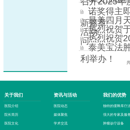
召开2025
诺奖得主
最美四月天
新篇章
热烈祝贺
活动
热烈祝贺2
问
泰美宝法
利举办！
关于我们
资讯与活动
我们的优势
医院介绍
医院动态
独特的缓释库疗
院长简历
媒体聚焦
强大的专家及服
医院文化
学术交流
肿瘤诊疗设备