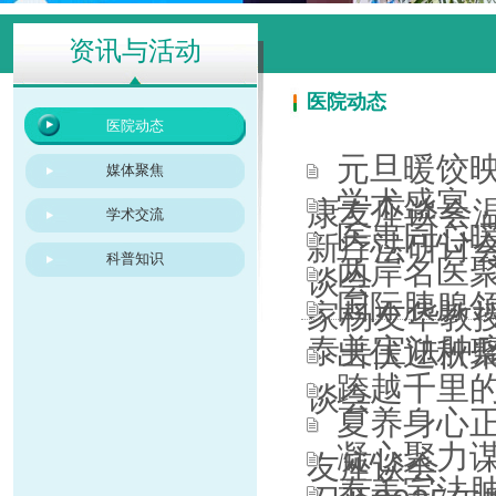
资讯与活动
医院动态
医院动态
元旦暖饺映
媒体聚焦
学术盛宴，
康友座谈会
学术交流
医患同心
新疗法研讨
科普知识
两岸名医
谈会
国际胰腺领域
家杨友华教
泰美宝法肿
出伏迎秋
跨越千里
谈会
夏养身心
凝心聚力
友座谈会
泰美宝法肿