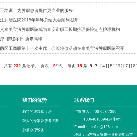
工培训，为肿瘤患者提供更专业的服务！
法肿瘤医院2018年年终总结大会顺利召开
贺泰美宝法肿瘤医院成为泰安市职工长期护理保险定点护理机构！
疗 |情暖冬日 勇攀高峰
荫区工商联第十一次主席、会长轮值活动在泰美宝法肿瘤医院召开
共有
232
条记录, 页次：
9
/16, 每页
15
条,
[
4
][
5
][
6
][
7
][
8
9
3
我们的优势
联系我们
独特的缓释库疗法
咨询电话：400-658-7396
18364818096(24小时）
强大的专家及服务团队
E-mail：tmbfch@126.com
肿瘤诊疗设备
地址：山东省泰安东平县稻香街西首